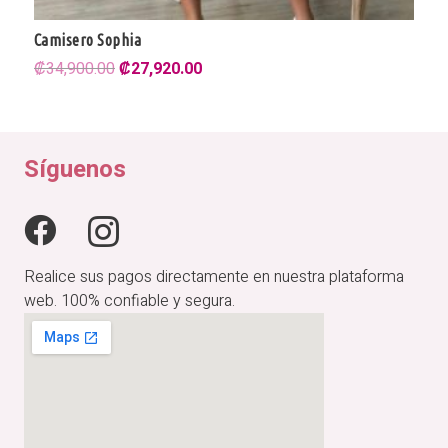
Camisero Sophia
El
El
₡
34,900.00
₡
27,920.00
precio
precio
original
actual
era:
es:
₡34,900.00.
₡27,920.00.
Síguenos
Realice sus pagos directamente en nuestra plataforma
web. 100% confiable y segura.