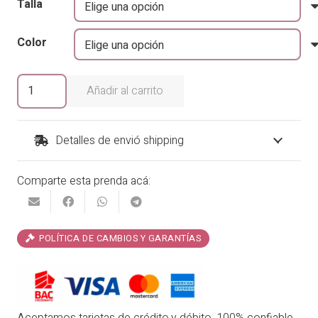
Talla
original
actual
era:
es:
Color
₡36,900.00.
₡29,520.00.
Camisero
Añadir al carrito
Nirvana
cantidad
Detalles de envió shipping
Comparte esta prenda acá:
POLÍTICA DE CAMBIOS Y GARANTÍAS
Aceptamos tarjetas de crédito.y débito. 100% confiable