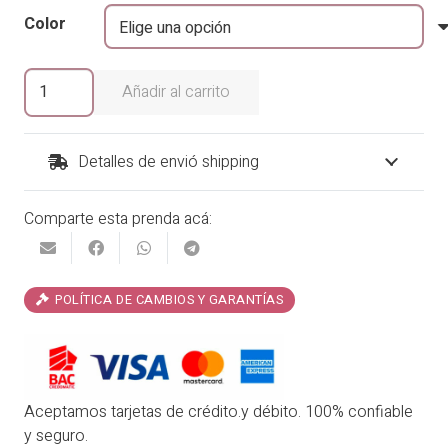
era:
es:
Color
₡24,900.00.
₡21,165.00.
Short
Añadir al carrito
Dinamarca
cantidad
Detalles de envió shipping
Comparte esta prenda acá:
POLÍTICA DE CAMBIOS Y GARANTÍAS
Aceptamos tarjetas de crédito.y débito. 100% confiable
y seguro.