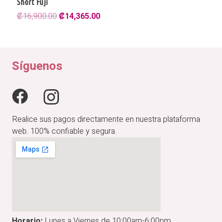
Short Fuji
El
El
₡
16,900.00
₡
14,365.00
precio
precio
original
actual
era:
es:
₡16,900.00.
₡14,365.00.
Síguenos
Realice sus pagos directamente en nuestra plataforma
web. 100% confiable y segura.
Horario:
Lunes a Viernes de 10:00am-6:00pm