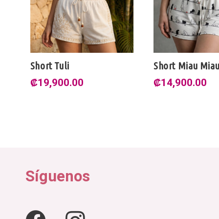
Short Miau Miau
Short Mezcli
Verano
₡
14,900.00
₡
24,900.0
Síguenos