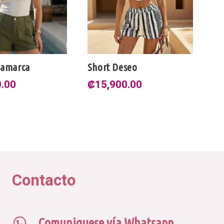
 Deseo
SHORT CRISTY
100%ALGODON
900.00
₡
16,900.00
Contacto
Comuniquese vía Whatsapp