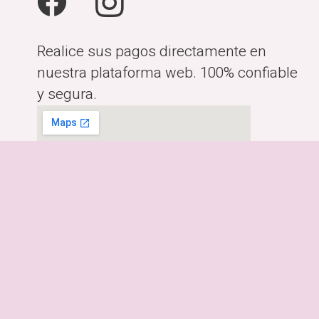
Realice sus pagos directamente en
nuestra plataforma web. 100% confiable
y segura.
Horario:
Lunes a Viernes de 10:00am-
6:00pm
Dirección:
Costa Rica, San José.