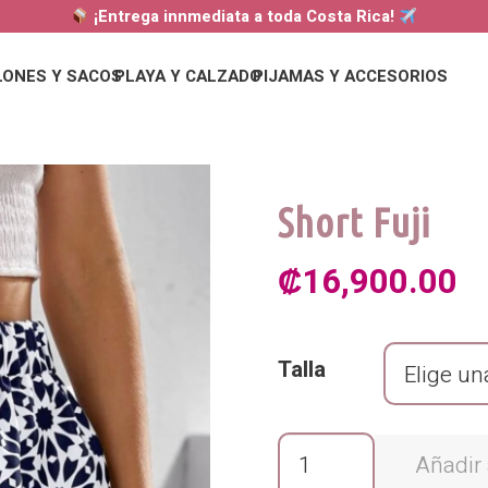
¡Entrega innmediata a toda Costa Rica!
LONES Y SACOS
PLAYA Y CALZADO
PIJAMAS Y ACCESORIOS
Short Fuji
₡
16,900.00
Talla
Short
Añadir 
Fuji