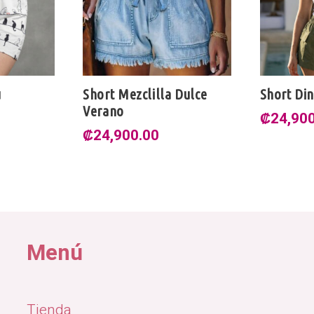
lla Dulce
Short Dinamarca
Short
₡
24,900.00
₡
15,
0
Menú
Tienda