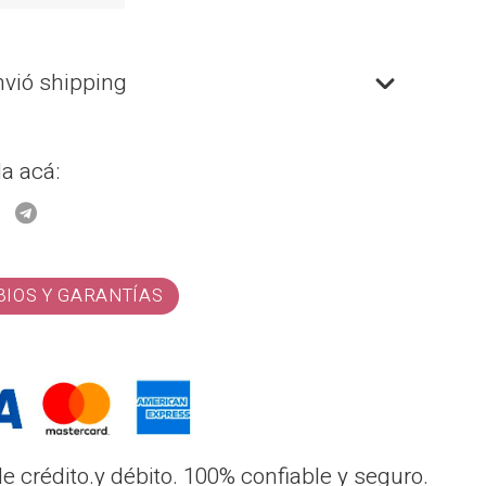
nvió shipping
a acá:
BIOS Y GARANTÍAS
 crédito.y débito. 100% confiable y seguro.