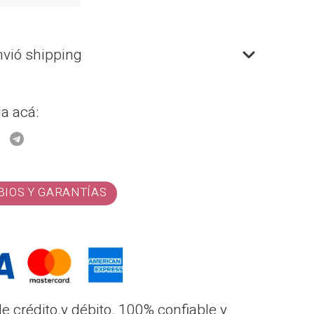
nvió shipping
a acá:
BIOS Y GARANTÍAS
e crédito.y débito. 100% confiable y