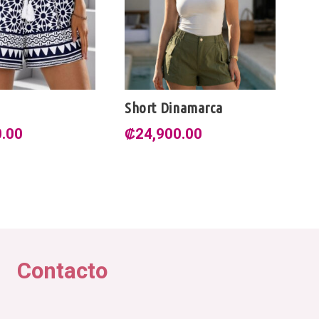
i
Short Dinamarca
Sh
0.00
₡
24,900.00
₡
Contacto