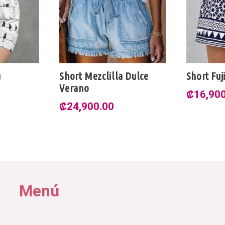
u
Short Mezclilla Dulce
Short Fuj
Verano
₡
16,90
₡
24,900.00
Menú