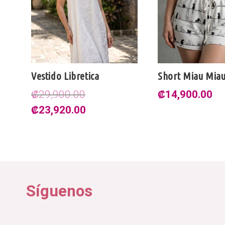
Vestido Libretica
Short Miau Mia
₡
29,900.00
₡
14,900.00
El
El
₡
23,920.00
precio
precio
original
actual
era:
es:
₡29,900.00.
₡23,920.00.
Síguenos