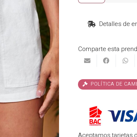
de
Nieve
Detalles de e
cantidad
Comparte esta prend
POLÍTICA DE CAM
Aceptamos tarjetas d