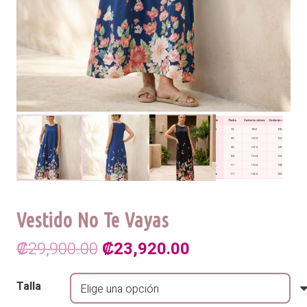
Vestido No Te Vayas
El
El
₡
29,900.00
₡
23,920.00
precio
precio
Talla
original
actual