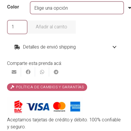
era:
es:
Color
₡29,900.00.
₡23,920.00.
Vestido
Añadir al carrito
No
Te
Vayas
Detalles de envió shipping
cantidad
Comparte esta prenda acá:
POLÍTICA DE CAMBIOS Y GARANTÍAS
Aceptamos tarjetas de crédito.y débito. 100% confiable
y seguro.