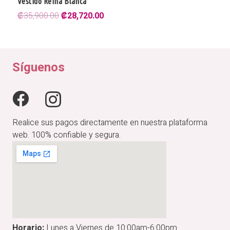
Vestido Reina Blanca
El
El
₡
35,900.00
₡
28,720.00
precio
precio
original
actual
era:
es:
₡35,900.00.
₡28,720.00.
Síguenos
Realice sus pagos directamente en nuestra plataforma
web. 100% confiable y segura.
Horario:
Lunes a Viernes de 10:00am-6:00pm