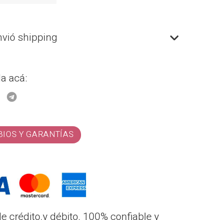
nvió shipping
a acá:
BIOS Y GARANTÍAS
e crédito.y débito. 100% confiable y