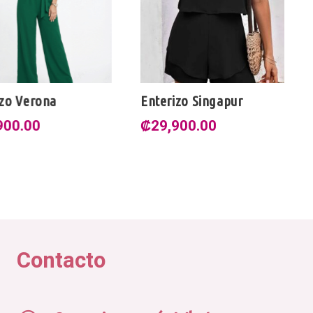
 Verona
Enterizo Singapur
En
0.00
₡
29,900.00
₡
Contacto