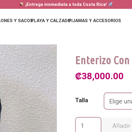
¡Entrega innmediata a toda Costa Rica!
LONES Y SACOS
PLAYA Y CALZADO
PIJAMAS Y ACCESORIOS
Enterizo Con
₡
38,000.00
Talla
Enterizo
Añadir 
Con