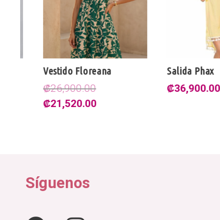
Vestido Floreana
Salida Phax
₡
26,900.00
₡
36,900.00
El
El
₡
21,520.00
precio
precio
original
actual
era:
es:
₡26,900.00.
₡21,520.00.
Síguenos