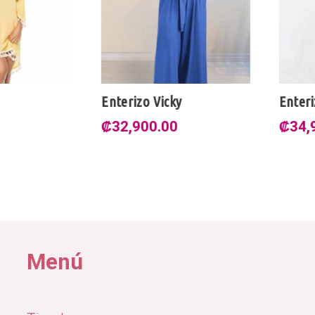
Enterizo Vicky
Enterizo
₡
32,900.00
₡
34,90
Menú