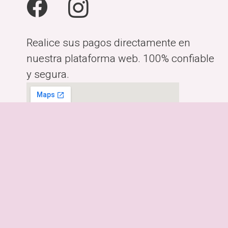
Realice sus pagos directamente en
nuestra plataforma web. 100% confiable
y segura.
Horario:
Lunes a Viernes de 10:00am-
6:00pm
Dirección:
Costa Rica, San José.