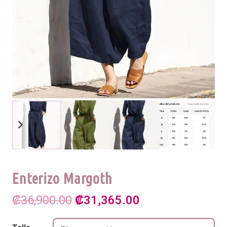
Enterizo Margoth
El
El
₡
36,900.00
₡
31,365.00
precio
precio