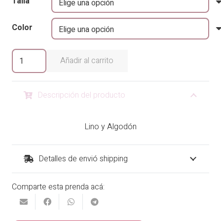
Talla
original
actual
era:
es:
Color
₡36,900.00.
₡31,365.00.
Enterizo
Añadir al carrito
Margoth
cantidad
Descripción del producto
Lino y Algodón
Detalles de envió shipping
Comparte esta prenda acá: