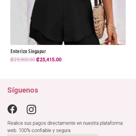
Enterizo Singapur
El
El
₡
29,900.00
₡
25,415.00
precio
precio
original
actual
era:
es:
₡29,900.00.
₡25,415.00.
Síguenos
Realice sus pagos directamente en nuestra plataforma
web. 100% confiable y segura.