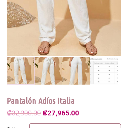
Pantalón Adíos Italia
El
El
₡
32,900.00
₡
27,965.00
precio
precio