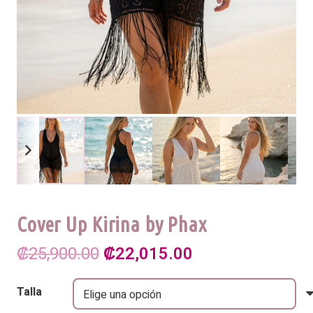
Cover Up Kirina by Phax
El
El
₡
25,900.00
₡
22,015.00
precio
precio
Talla
original
actual