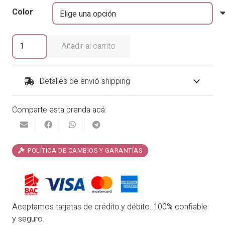
era:
es:
Color
₡25,900.00.
₡22,015.00.
Cover
Añadir al carrito
Up
Kirina
by
Detalles de envió shipping
Phax
cantidad
Comparte esta prenda acá:
POLÍTICA DE CAMBIOS Y GARANTÍAS
Aceptamos tarjetas de crédito.y débito. 100% confiable
y seguro.