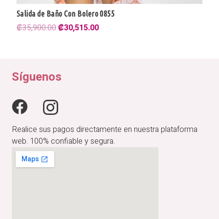
Salida de Baño Con Bolero 0855
El
El
₡
35,900.00
₡
30,515.00
precio
precio
original
actual
era:
es:
₡35,900.00.
₡30,515.00.
Síguenos
Realice sus pagos directamente en nuestra plataforma
web. 100% confiable y segura.