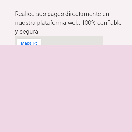
Realice sus pagos directamente en
nuestra plataforma web. 100% confiable
y segura.
Horario:
Lunes a Viernes de 10:00am-
6:00pm
Dirección:
Costa Rica, San José.