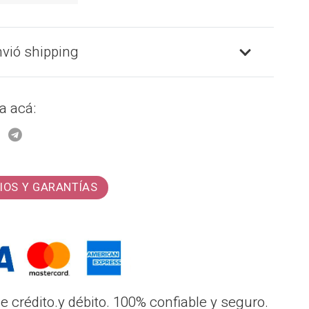
nvió shipping
a acá:
IOS Y GARANTÍAS
 crédito.y débito. 100% confiable y seguro.