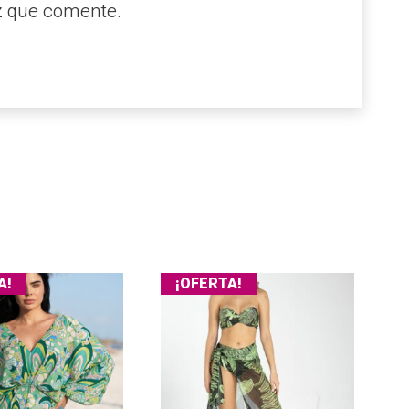
z que comente.
A!
¡OFERTA!