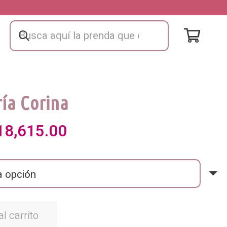
ía Corina
El
18,615.00
ecio
precio
iginal
actual
a:
es:
l carrito
1,900.00.
₡18,615.00.