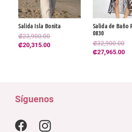
Salida Isla Bonita
Salida de Baño
0830
₡
23,900.00
₡
32,900.00
El
El
₡
20,315.00
El
El
₡
27,965.00
precio
precio
precio
pr
original
actual
original
ac
era:
es:
era:
es
.00.
₡23,900.00.
₡20,315.00.
₡32,900.00.
₡2
Síguenos