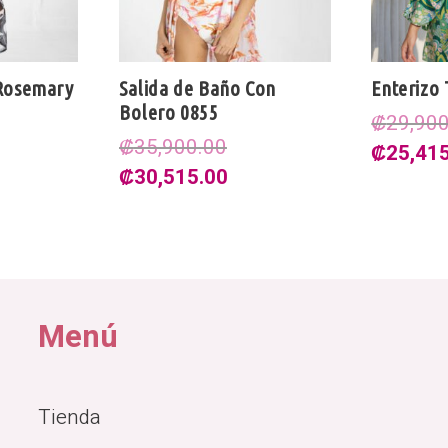
 Rosemary
Salida de Baño Con
Enterizo
Bolero 0855
₡
29,90
₡
35,900.00
El
₡
25,41
El
El
₡
30,515.00
precio
ecio
precio
precio
original
tual
original
actual
era:
:
era:
es:
₡29,900
7,965.00.
₡35,900.00.
₡30,515.00.
Menú
Tienda