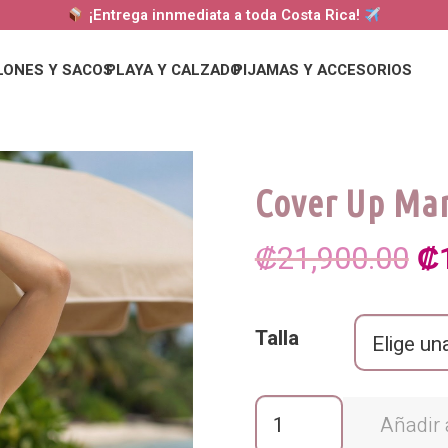
¡Entrega innmediata a toda Costa Rica!
LONES Y SACOS
PLAYA Y CALZADO
PIJAMAS Y ACCESORIOS
Cover Up Mar
El
₡
21,900.00
₡
pr
Talla
or
er
Cover
Añadir a
₡2
Up