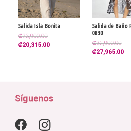
Salida Isla Bonita
Salida de Baño
0830
₡
23,900.00
₡
32,900.00
El
El
₡
20,315.00
El
El
₡
27,965.00
precio
precio
precio
pr
original
actual
original
ac
era:
es:
era:
es
.00.
₡23,900.00.
₡20,315.00.
₡32,900.00.
₡2
Síguenos