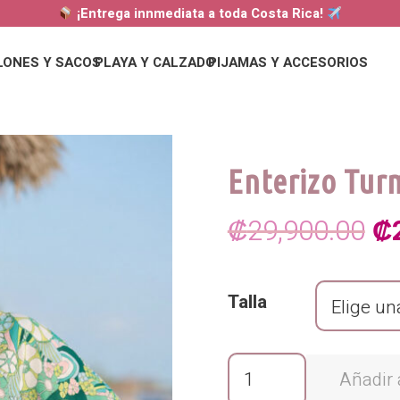
¡Entrega innmediata a toda Costa Rica!
LONES Y SACOS
PLAYA Y CALZADO
PIJAMAS Y ACCESORIOS
Enterizo Tur
El
₡
29,900.00
₡
pr
Talla
or
er
Enterizo
Añadir a
₡2
Turmelina