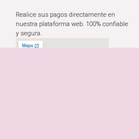
Realice sus pagos directamente en
nuestra plataforma web. 100% confiable
y segura.
Horario:
Lunes a Viernes de 10:00am-
6:00pm
Dirección:
Costa Rica, San José.