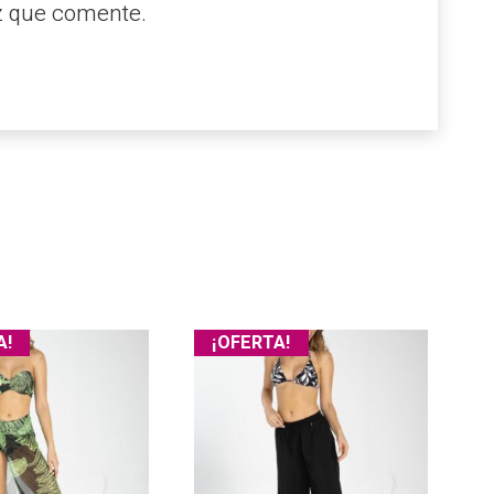
z que comente.
A!
¡OFERTA!