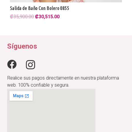
Salida de Baño Con Bolero 0855
El
El
₡
35,900.00
₡
30,515.00
precio
precio
original
actual
era:
es:
₡35,900.00.
₡30,515.00.
Síguenos
Realice sus pagos directamente en nuestra plataforma
web. 100% confiable y segura.