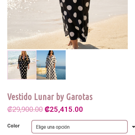
Vestido Lunar by Garotas
El
El
₡
29,900.00
₡
25,415.00
precio
precio
Color
original
actual