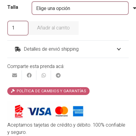
era:
es:
Talla
₡29,900.00.
₡25,415.00.
Vestido
Añadir al carrito
Lunar
by
Garotas
Detalles de envió shipping
cantidad
Comparte esta prenda acá:
POLÍTICA DE CAMBIOS Y GARANTÍAS
Aceptamos tarjetas de crédito.y débito. 100% confiable
y seguro.