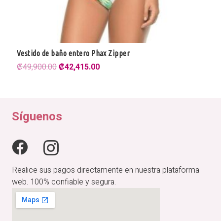
Vestido de baño entero Phax Zipper
El
El
₡
49,900.00
₡
42,415.00
precio
precio
original
actual
era:
es:
₡49,900.00.
₡42,415.00.
Síguenos
Realice sus pagos directamente en nuestra plataforma
web. 100% confiable y segura.