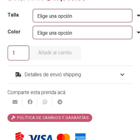
precio
precio
Talla
original
actual
era:
es:
Color
₡55,900.00.
₡47,515.00.
Vestido
Añadir al carrito
de
baño
entero
Detalles de envió shipping
Garotas
Puntos
Comparte esta prenda acá:
cantidad
POLÍTICA DE CAMBIOS Y GARANTÍAS