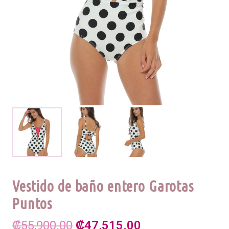
Vestido de baño entero Garotas
Puntos
El
El
₡
55,900.00
₡
47,515.00