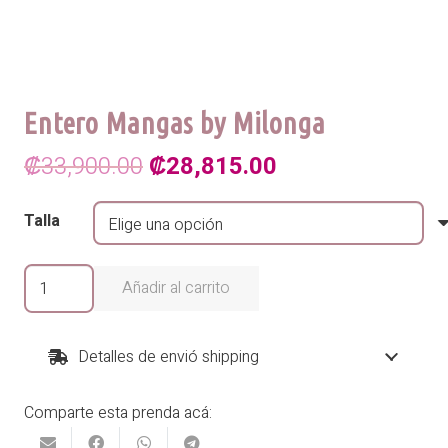
Entero Mangas by Milonga
El
El
₡
33,900.00
₡
28,815.00
precio
precio
Talla
original
actual
era:
es:
Entero
Añadir al carrito
Mangas
₡33,900.00.
₡28,815.00.
by
Milonga
Detalles de envió shipping
cantidad
Comparte esta prenda acá: