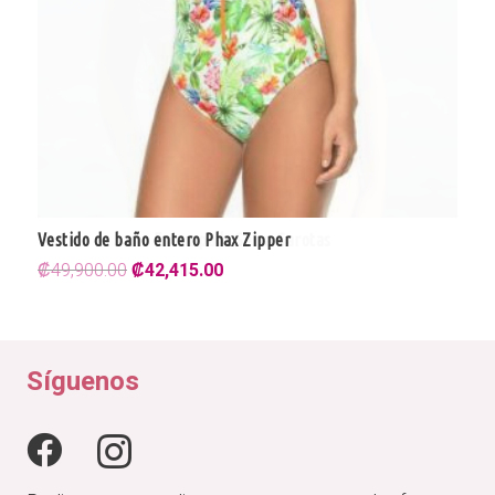
Vestido de baño entero Phax Zipper
El
El
₡
49,900.00
₡
42,415.00
precio
precio
original
actual
era:
es:
₡49,900.00.
₡42,415.00.
Síguenos