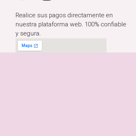
Realice sus pagos directamente en
nuestra plataforma web. 100% confiable
y segura.
Horario:
Lunes a Viernes de 10:00am-
6:00pm
Dirección:
Costa Rica, San José.