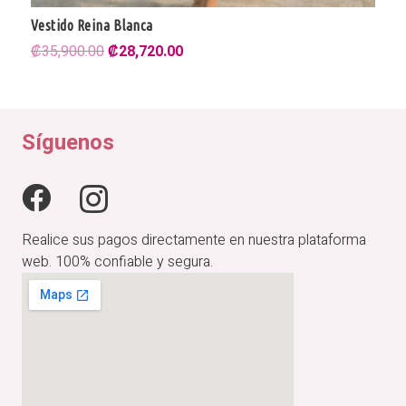
Vestido Reina Blanca
El
El
₡
35,900.00
₡
28,720.00
precio
precio
original
actual
era:
es:
₡35,900.00.
₡28,720.00.
Síguenos
Realice sus pagos directamente en nuestra plataforma
web. 100% confiable y segura.