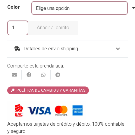
era:
es:
Color
₡29,900.00.
₡23,920.00.
Vestido
Añadir al carrito
Venus
Marca
Phax
Detalles de envió shipping
cantidad
Comparte esta prenda acá:
POLÍTICA DE CAMBIOS Y GARANTÍAS
Aceptamos tarjetas de crédito.y débito. 100% confiable
y seguro.