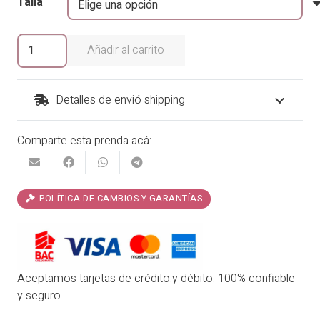
Talla
original
actual
era:
es:
Cover
Añadir al carrito
Up
₡15,900.00.
₡13,515.00.
Imola
cantidad
Detalles de envió shipping
Comparte esta prenda acá:
POLÍTICA DE CAMBIOS Y GARANTÍAS
Aceptamos tarjetas de crédito.y débito. 100% confiable
y seguro.