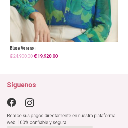
Blusa Verano
El
El
₡
24,900.00
₡
19,920.00
precio
precio
original
actual
era:
es:
₡24,900.00.
₡19,920.00.
Síguenos
Realice sus pagos directamente en nuestra plataforma
web. 100% confiable y segura.