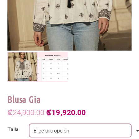
Blusa Gia
El
El
₡
24,900.00
₡
19,920.00
precio
precio
Talla
original
actual