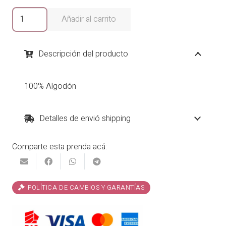
era:
es:
Blusa
Añadir al carrito
Gia
₡24,900.00.
₡19,920.00.
cantidad
Descripción del producto
100% Algodón
Detalles de envió shipping
Comparte esta prenda acá:
POLÍTICA DE CAMBIOS Y GARANTÍAS