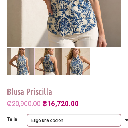
Blusa Priscilla
El
El
₡
20,900.00
₡
16,720.00
precio
precio
Talla
original
actual