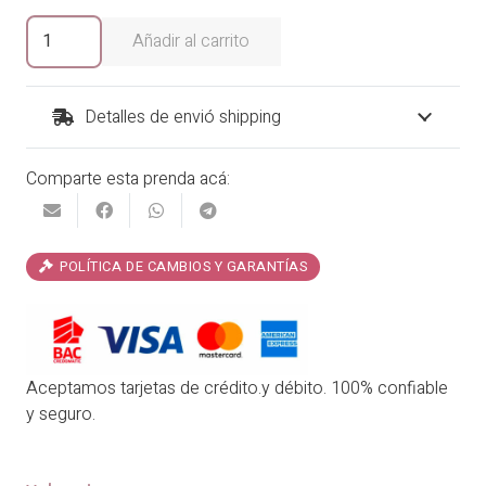
era:
es:
Blusa
Añadir al carrito
Priscilla
₡20,900.00.
₡16,720.00.
cantidad
Detalles de envió shipping
Comparte esta prenda acá:
POLÍTICA DE CAMBIOS Y GARANTÍAS
Aceptamos tarjetas de crédito.y débito. 100% confiable
y seguro.