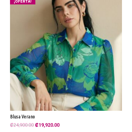
¡OFERTA!
Blusa Verano
El
El
₡
24,900.00
₡
19,920.00
precio
precio