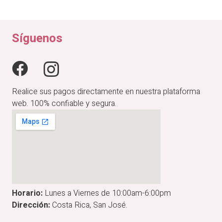
original
actual
era:
es:
₡24,900.00.
₡19,920.00.
Síguenos
Realice sus pagos directamente en nuestra plataforma
web. 100% confiable y segura.
Horario:
Lunes a Viernes de 10:00am-6:00pm
Dirección:
Costa Rica, San José.