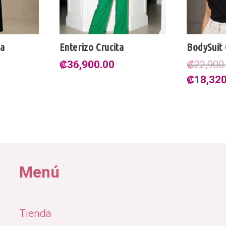
na
Enterizo Crucita
BodySuit
₡
36,900.00
₡
22,900
El
₡
18,320
precio
original
era:
₡22,900
Menú
Tienda