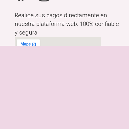
Realice sus pagos directamente en
nuestra plataforma web. 100% confiable
y segura.
Horario:
Lunes a Viernes de 10:00am-
6:00pm
Dirección:
Costa Rica, San José.