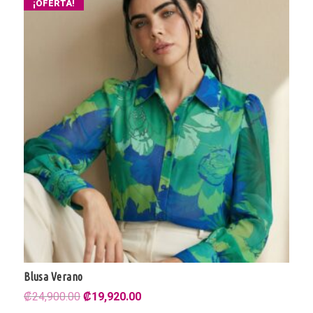
¡OFERTA!
Blusa Verano
El
El
₡
24,900.00
₡
19,920.00
precio
precio