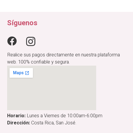
original
actual
era:
es:
₡24,900.00.
₡19,920.00.
Síguenos
Realice sus pagos directamente en nuestra plataforma
web. 100% confiable y segura.
Horario:
Lunes a Viernes de 10:00am-6:00pm
Dirección:
Costa Rica, San José.