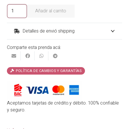
era:
es:
Blusa
Añadir al carrito
Laberinto
₡20,900.00.
₡16,720.00.
cantidad
Detalles de envió shipping
Comparte esta prenda acá:
POLÍTICA DE CAMBIOS Y GARANTÍAS
Aceptamos tarjetas de crédito.y débito. 100% confiable
y seguro.