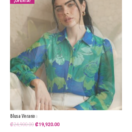
¡OFERTA!
Blusa Verano
El
El
₡
24,900.00
₡
19,920.00
precio
precio