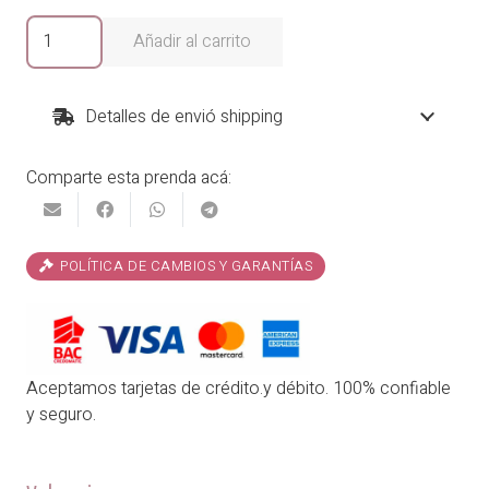
era:
es:
Blusa
Añadir al carrito
Calliope
₡19,900.00.
₡15,920.00.
cantidad
Detalles de envió shipping
Comparte esta prenda acá:
POLÍTICA DE CAMBIOS Y GARANTÍAS
Aceptamos tarjetas de crédito.y débito. 100% confiable
y seguro.