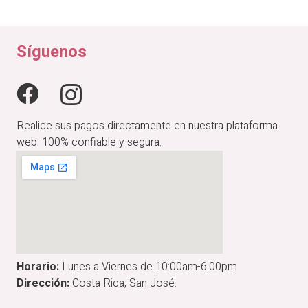
original
actual
era:
es:
₡24,900.00.
₡19,920.00.
Síguenos
Realice sus pagos directamente en nuestra plataforma
web. 100% confiable y segura.
Horario:
Lunes a Viernes de 10:00am-6:00pm
Dirección:
Costa Rica, San José.