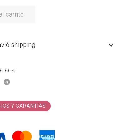
l carrito
nvió shipping
a acá:
BIOS Y GARANTÍAS