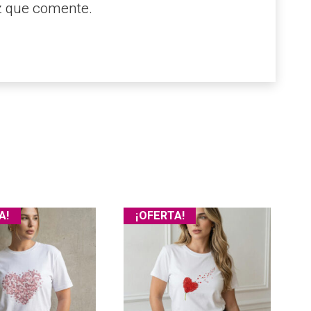
z que comente.
A!
¡OFERTA!