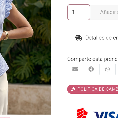
Blusa
Añadir a
Rayitas
Celestes
cantidad
Detalles de e
Comparte esta prend
POLÍTICA DE CAM