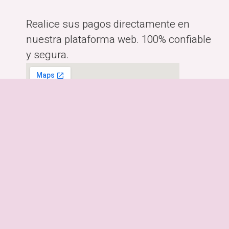
Realice sus pagos directamente en
nuestra plataforma web. 100% confiable
y segura.
Horario:
Lunes a Viernes de 10:00am-
6:00pm
Dirección:
Costa Rica, San José.