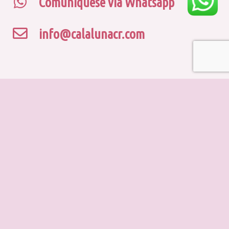
Comuniquese vía Whatsapp
info@calalunacr.com