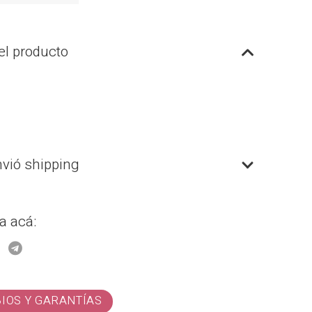
el producto
nvió shipping
a acá:
BIOS Y GARANTÍAS