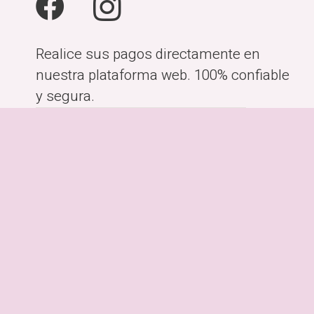
Realice sus pagos directamente en
nuestra plataforma web. 100% confiable
y segura.
Horario:
Lunes a Viernes de 10:00am-
6:00pm
Dirección:
Costa Rica, San José.