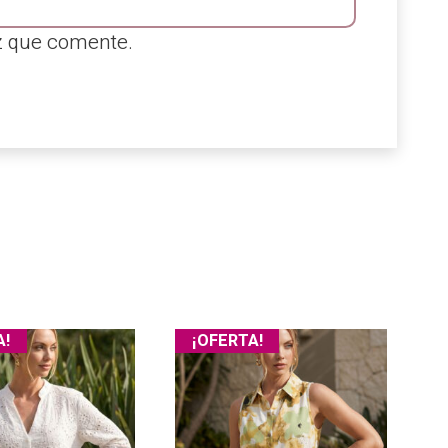
z que comente.
A!
¡OFERTA!