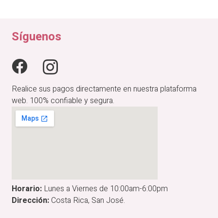
original
actual
era:
es:
₡24,900.00.
₡19,920.00.
Síguenos
Realice sus pagos directamente en nuestra plataforma
web. 100% confiable y segura.
Horario:
Lunes a Viernes de 10:00am-6:00pm
Dirección:
Costa Rica, San José.