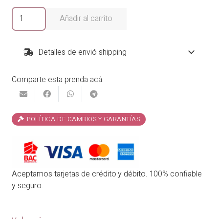
era:
es:
Blusa
Añadir al carrito
Romy
₡18,900.00.
₡15,120.00.
cantidad
Detalles de envió shipping
Comparte esta prenda acá:
POLÍTICA DE CAMBIOS Y GARANTÍAS
Aceptamos tarjetas de crédito.y débito. 100% confiable
y seguro.