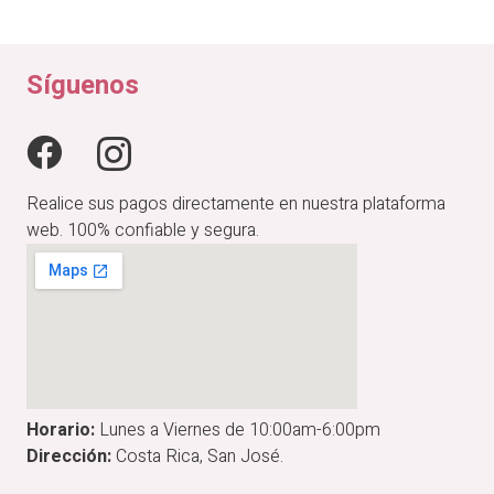
original
actual
era:
es:
₡24,900.00.
₡19,920.00.
Síguenos
Realice sus pagos directamente en nuestra plataforma
web. 100% confiable y segura.
Horario:
Lunes a Viernes de 10:00am-6:00pm
Dirección:
Costa Rica, San José.