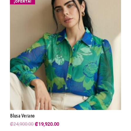
¡OFERTA!
Blusa Verano
El
El
₡
24,900.00
₡
19,920.00
precio
precio