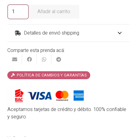
era:
es:
Blusa
Añadir al carrito
Guayana
₡17,900.00.
₡14,320.00.
cantidad
Detalles de envió shipping
Comparte esta prenda acá:
POLÍTICA DE CAMBIOS Y GARANTÍAS
Aceptamos tarjetas de crédito.y débito. 100% confiable
y seguro.