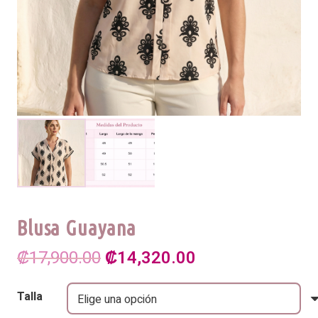
Blusa Guayana
El
El
₡
17,900.00
₡
14,320.00
precio
precio
Talla
original
actual