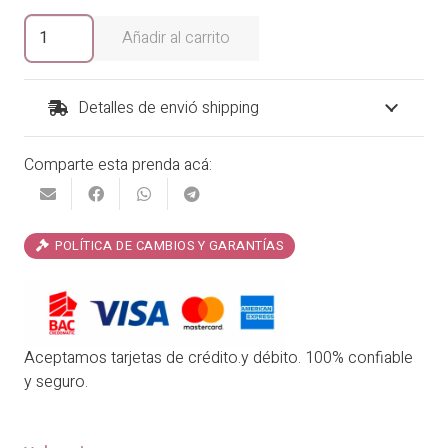
era:
es:
Blusa
Añadir al carrito
Ellie
₡24,900.00.
₡19,920.00.
cantidad
Detalles de envió shipping
Comparte esta prenda acá:
POLÍTICA DE CAMBIOS Y GARANTÍAS
Aceptamos tarjetas de crédito.y débito. 100% confiable
y seguro.