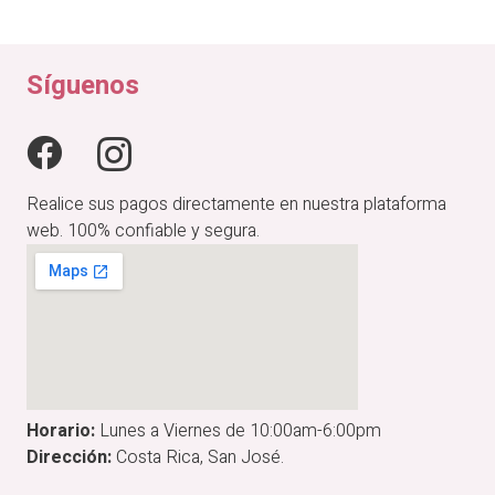
original
actual
era:
es:
₡24,900.00.
₡19,920.00.
Síguenos
Realice sus pagos directamente en nuestra plataforma
web. 100% confiable y segura.
Horario:
Lunes a Viernes de 10:00am-6:00pm
Dirección:
Costa Rica, San José.