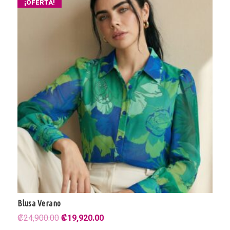
¡OFERTA!
Blusa Verano
El
El
₡
24,900.00
₡
19,920.00
precio
precio