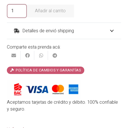
era:
es:
Blusa
Añadir al carrito
Aleja
₡16,900.00.
₡13,520.00.
cantidad
Detalles de envió shipping
Comparte esta prenda acá:
POLÍTICA DE CAMBIOS Y GARANTÍAS
Aceptamos tarjetas de crédito.y débito. 100% confiable
y seguro.