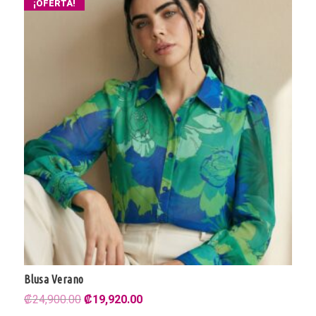
¡OFERTA!
Blusa Verano
El
El
₡
24,900.00
₡
19,920.00
precio
precio