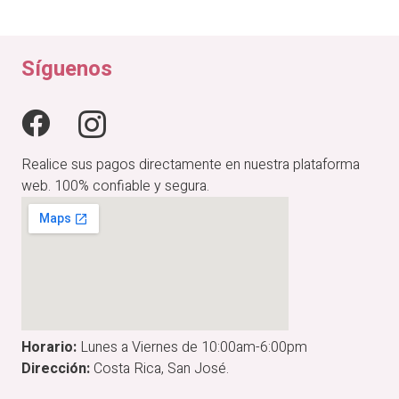
original
actual
era:
es:
₡24,900.00.
₡19,920.00.
Síguenos
Realice sus pagos directamente en nuestra plataforma
web. 100% confiable y segura.
Horario:
Lunes a Viernes de 10:00am-6:00pm
Dirección:
Costa Rica, San José.